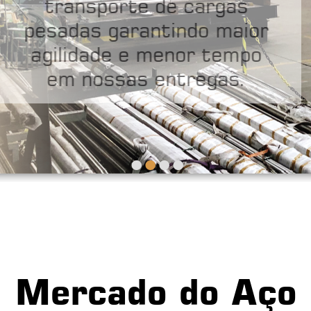
transporte de cargas
pesadas garantindo maior
agilidade e menor tempo
em nossas entregas.
•
•
•
•
Mercado do Aço